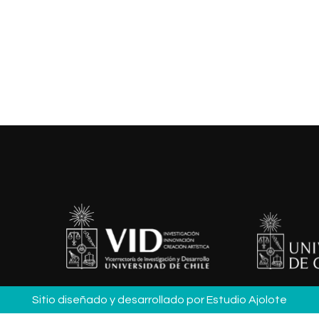
ncias que entrega el MMC permiten a sus egresados a
 los ámbitos de mitigación y adaptación al cambio climáti
 y eventos extremos.
Sitio diseñado y desarrollado por
Estudio Ajolote