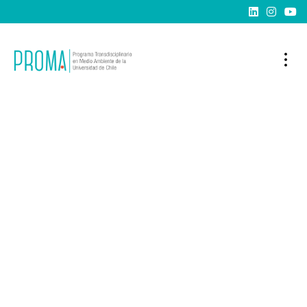


