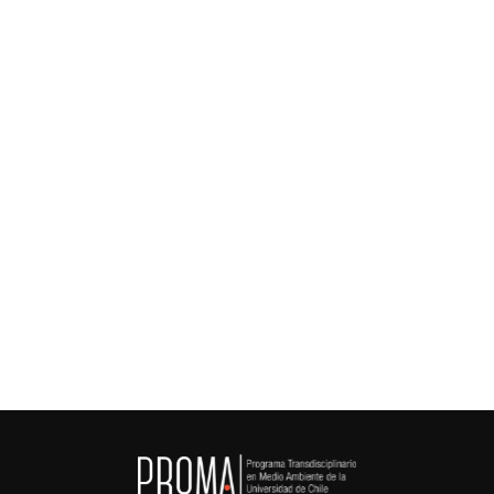
Categoría
Académicas
Tipo
Redes
Institución
Facultad de Ciencias Físicas y Matemáticas
Saber Más

Saber Más