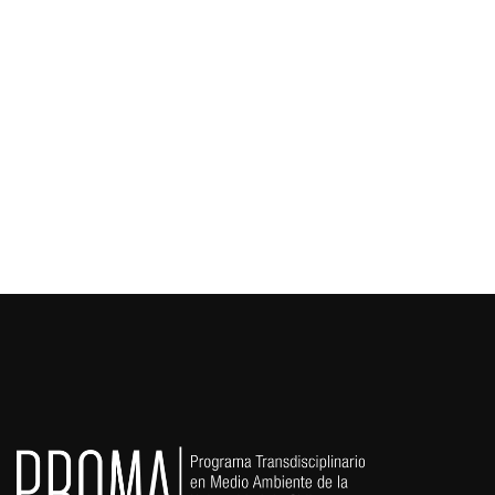
Gestión y Gobernanza del Agua
Ordenamiento Territorial
Capacitación y facilitación
Cambio climático y Seguridad Hídrica
Biodiversidad y Sitios Prioritarios
Agronomía